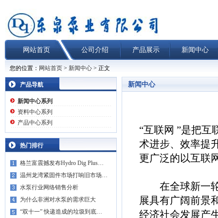
网站首页
公司介绍
产品展示
新闻中心
您的位置：
网站首页
>
新闻中心
> 正文
新闻中心
产品导航
新闻中心系列
资料中心系列
产品中心系列
“互联网 ”是把
术进步、效率提
热门排行
更广泛的以互联
格兰富震撼发布Hydro Dig Plus…
温州龙湾紧固件市场打响旧市场…
在全球新一轮科
水泵行业网络销售分析
展具有广阔前景
为什么非洲对水泵的需求巨大
“双十一” 快递造成的垃圾到底…
经济社会发展产