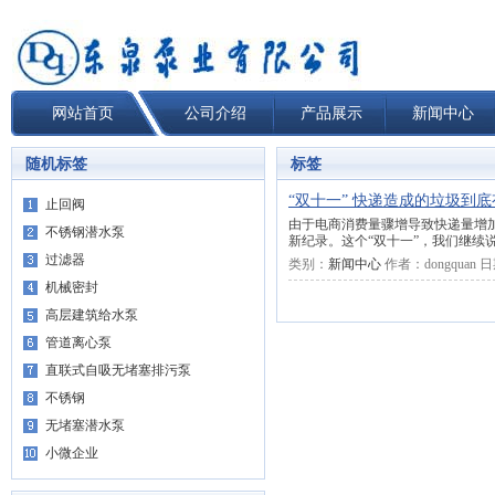
网站首页
公司介绍
产品展示
新闻中心
随机标签
标签
“双十一” 快递造成的垃圾到
止回阀
由于电商消费量骤增导致快递量增
不锈钢潜水泵
新纪录。这个“双十一”，我们继续
过滤器
类别：
新闻中心
作者：
dongquan
日
机械密封
高层建筑给水泵
管道离心泵
直联式自吸无堵塞排污泵
不锈钢
无堵塞潜水泵
小微企业