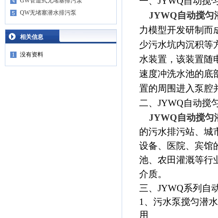
一、JYWQ自动搅
GW管道式无堵塞排污泵
QW无堵塞潜水排污泵
JYWQ自动搅匀
力模型开发研制而
相关信息
少污水坑内沉积等
没有资料
水装置，该装置随电
速度冲洗水池的底
置的周围进入泵腔
二、JYWQ自动搅
JYWQ自动搅匀
的污水排污站、城
设备、医院、宾馆
池、农田灌溉等行
介质。
三、JYWQ系列自
1、污水泵搅匀潜
用