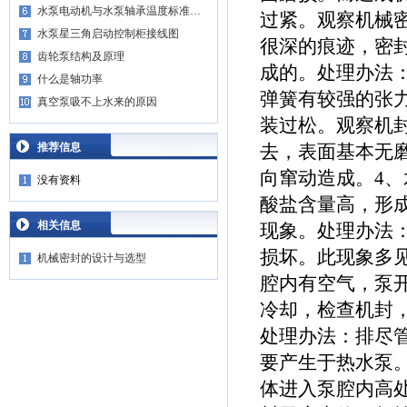
水泵电动机与水泵轴承温度标准…
过紧。观察机械
水泵星三角启动控制柜接线图
很深的痕迹，密
齿轮泵​结构及原理
成的。处理办法
什么是轴功率
弹簧有较强的张力
真空泵吸不上水来的原因
装过松。观察机
推荐信息
去，表面基本无
向窜动造成。4
没有资料
酸盐含量高，形
相关信息
现象。处理办法
损坏。此现象多
机械密封的设计与选型
腔内有空气，泵
冷却，检查机封
处理办法：排尽
要产生于热水泵
体进入泵腔内高