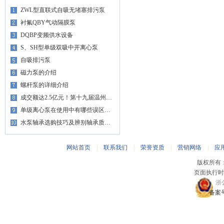
ZWL型直联式自吸无堵塞排污泵
衬氟QBY气动隔膜泵
DQBP变频供水设备
S、SH型单级双吸中开离心泵
自吸排污泵
磁力泵的介绍
螺杆泵的详细介绍
成交额达2.5亿元！第十九届温州…
单级离心泵在使用中有哪些误区…
水泵轴承选购技巧及辨别轴承质…
网站首页
|
联系我们
|
荣誉资质
|
营销网络
|
应
版权所有
页面执行时间
浙公
备案号：