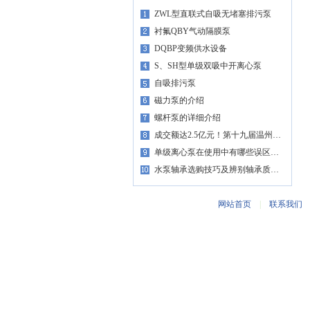
ZWL型直联式自吸无堵塞排污泵
衬氟QBY气动隔膜泵
DQBP变频供水设备
S、SH型单级双吸中开离心泵
自吸排污泵
磁力泵的介绍
螺杆泵的详细介绍
成交额达2.5亿元！第十九届温州…
单级离心泵在使用中有哪些误区…
水泵轴承选购技巧及辨别轴承质…
网站首页
|
联系我们